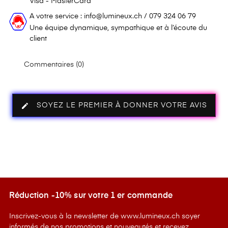
Visa - MasterCard
A votre service : info@lumineux.ch / 079 324 06 79
Une équipe dynamique, sympathique et à l’écoute du
client
Commentaires (0)
edit
SOYEZ LE PREMIER À DONNER VOTRE AVIS
Réduction -10% sur votre 1 er commande
Inscrivez-vous à la newsletter de www.lumineux.ch soyer
informés de nos promotions et nouveautés et recevez