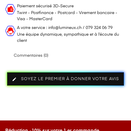
Paiement sécurisé 3D-Secure
Twint - Postfinance - Postcard - Virement bancaire -
Visa - MasterCard
A votre service : info@lumineux.ch / 079 324 06 79
Une équipe dynamique, sympathique et à l’écoute du
client
Commentaires (0)
edit
SOYEZ LE PREMIER À DONNER VOTRE AVIS