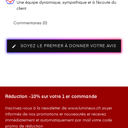
Une équipe dynamique, sympathique et à l’écoute du
client
Commentaires (0)
edit
SOYEZ LE PREMIER À DONNER VOTRE AVIS
Réduction -10% sur votre 1 er commande
Inscrivez-vous à la newsletter de www.lumineux.ch soyer
informés de nos promotions et nouveautés et recevez
immédiatement et automatiquement par mail votre code
promo de réduction