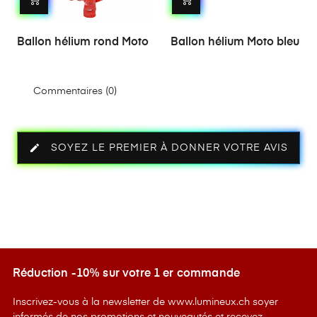
Ballon hélium rond Moto
Ballon hélium Moto bleu
Commentaires (0)
edit
SOYEZ LE PREMIER À DONNER VOTRE AVIS
Réduction -10% sur votre 1 er commande
Inscrivez-vous à la newsletter de www.lumineux.ch soyer