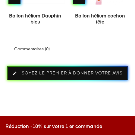
‹
›
Ballon hélium Dauphin
Ballon hélium cochon
bleu
tête
Commentaires (0)
edit
SOYEZ LE PREMIER À DONNER VOTRE AVIS
Réduction -10% sur votre 1 er commande