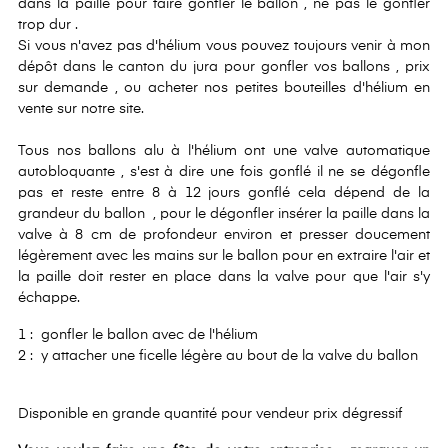
dans la paille pour faire gonfler le ballon , ne pas le gonfler
trop dur .
Si vous n'avez pas d'hélium vous pouvez toujours venir à mon
dépôt dans le canton du jura pour gonfler vos ballons , prix
sur demande , ou acheter nos petites bouteilles d'hélium en
vente sur notre site.
Tous nos ballons alu à l'hélium ont une valve automatique
autobloquante , s'est à dire une fois gonflé il ne se dégonfle
pas et reste entre 8 à 12 jours gonflé cela dépend de la
grandeur du ballon , pour le dégonfler insérer la paille dans la
valve à 8 cm de profondeur environ et presser doucement
légèrement avec les mains sur le ballon pour en extraire l'air et
la paille doit rester en place dans la valve pour que l'air s'y
échappe.
1 : gonfler le ballon avec de l'hélium
2 : y attacher une ficelle légère au bout de la valve du ballon
Disponible en grande quantité pour vendeur prix dégressif