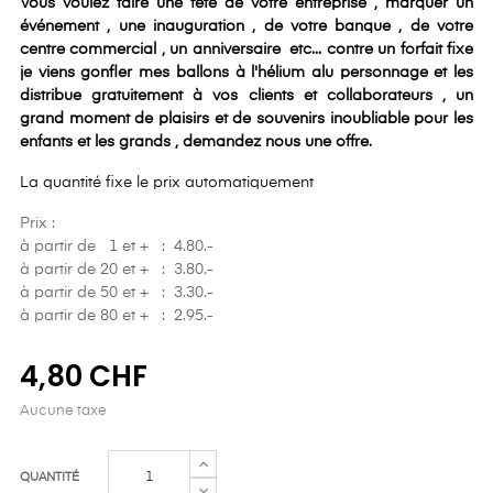
Vous voulez faire une fête de votre entreprise , marquer un
événement , une inauguration , de votre banque , de votre
centre commercial , un anniversaire etc... contre un forfait fixe
je viens gonfler mes ballons à l'hélium alu personnage et les
distribue gratuitement à vos clients et collaborateurs , un
grand moment de plaisirs et de souvenirs inoubliable pour les
enfants et les grands , demandez nous une offre.
La quantité fixe le prix automatiquement
Prix :
à partir de 1 et + : 4.80.-
à partir de 20 et + : 3.80.-
à partir de 50 et + : 3.30.-
à partir de 80 et + : 2.95.-
4,80 CHF
Aucune taxe
QUANTITÉ