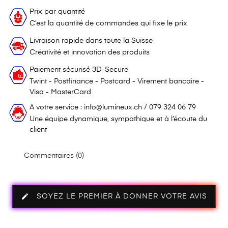
Prix par quantité
C’est la quantité de commandes qui fixe le prix
Livraison rapide dans toute la Suisse
Créativité et innovation des produits
Paiement sécurisé 3D-Secure
Twint - Postfinance - Postcard - Virement bancaire -
Visa - MasterCard
A votre service : info@lumineux.ch / 079 324 06 79
Une équipe dynamique, sympathique et à l’écoute du
client
Commentaires (0)
edit
SOYEZ LE PREMIER À DONNER VOTRE AVIS